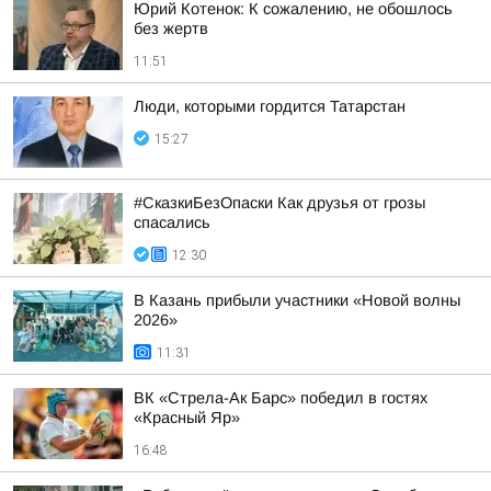
Юрий Котенок: К сожалению, не обошлось
без жертв
11:51
Люди, которыми гордится Татарстан
15:27
#СказкиБезОпаски Как друзья от грозы
спасались
12:30
В Казань прибыли участники «Новой волны
2026»
11:31
ВК «Стрела-Ак Барс» победил в гостях
«Красный Яр»
16:48