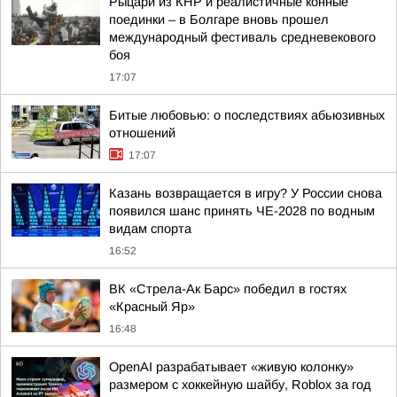
Рыцари из КНР и реалистичные конные
поединки – в Болгаре вновь прошел
международный фестиваль средневекового
боя
17:07
Битые любовью: о последствиях абьюзивных
отношений
17:07
Казань возвращается в игру? У России снова
появился шанс принять ЧЕ-2028 по водным
видам спорта
16:52
ВК «Стрела-Ак Барс» победил в гостях
«Красный Яр»
16:48
OpenAI разрабатывает «живую колонку»
размером с хоккейную шайбу, Roblox за год