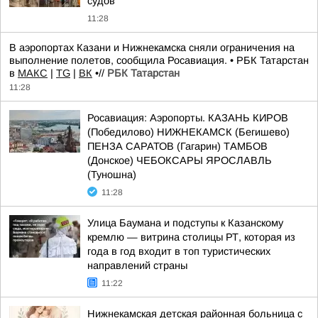
судов
11:28
В аэропортах Казани и Нижнекамска сняли ограничения на
выполнение полетов, сообщила Росавиация. • РБК Татарстан
в
MAКС
|
TG
|
ВК
•//
РБК Татарстан
11:28
Росавиация: Аэропорты. КАЗАНЬ КИРОВ
(Победилово) НИЖНЕКАМСК (Бегишево)
ПЕНЗА САРАТОВ (Гагарин) ТАМБОВ
(Донское) ЧЕБОКСАРЫ ЯРОСЛАВЛЬ
(Туношна)
11:28
Улица Баумана и подступы к Казанскому
кремлю — витрина столицы РТ, которая из
года в год входит в топ туристических
направлений страны
11:22
Нижнекамская детская районная больница с