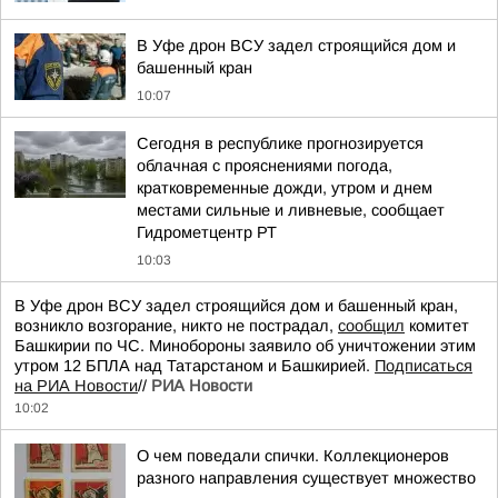
В Уфе дрон ВСУ задел строящийся дом и
башенный кран
10:07
Сегодня в республике прогнозируется
облачная с прояснениями погода,
кратковременные дожди, утром и днем
местами сильные и ливневые, сообщает
Гидрометцентр РТ
10:03
В Уфе дрон ВСУ задел строящийся дом и башенный кран,
возникло возгорание, никто не пострадал,
сообщил
комитет
Башкирии по ЧС. Минобороны заявило об уничтожении этим
утром 12 БПЛА над Татарстаном и Башкирией.
Подписаться
на РИА Новости
//
РИА Новости
10:02
О чем поведали спички. Коллекционеров
разного направления существует множество