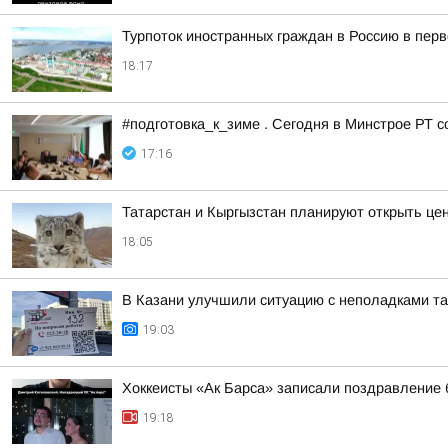
Турпоток иностранных граждан в Россию в пер
18:17
#подготовка_к_зиме . Сегодня в Минстрое РТ 
17:16
Татарстан и Кыргызстан планируют открыть це
18:05
В Казани улучшили ситуацию с неполадками таб
19:03
Хоккеисты «Ак Барса» записали поздравлени
19:18