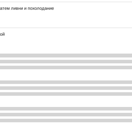
затем ливни и похолодание
кой