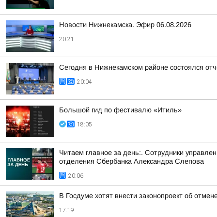
Новости Нижнекамска. Эфир 06.08.2026
20:21
Сегодня в Нижнекамском районе состоялся от
20:04
Большой гид по фестивалю «Итиль»
18:05
Читаем главное за день:. Сотрудники управле
отделения Сбербанка Александра Слепова
20:06
В Госдуме хотят внести законопроект об отмен
17:19