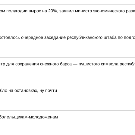
вом полугодии вырос на 20%, заявил министр экономического ра
состоялось очередное заседание республиканского штаба по подг
нтр для сохранения снежного барса — пушистого символа респуб
ло на остановках, ну почти
е болельщикам-молодоженам