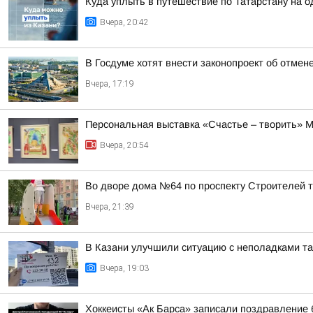
Куда уплыть в путешествие по Татарстану на о
Вчера, 20:42
В Госдуме хотят внести законопроект об отмен
Вчера, 17:19
Персональная выставка «Счастье – творить» М
Вчера, 20:54
Во дворе дома №64 по проспекту Строителей 
Вчера, 21:39
В Казани улучшили ситуацию с неполадками таб
Вчера, 19:03
Хоккеисты «Ак Барса» записали поздравлени