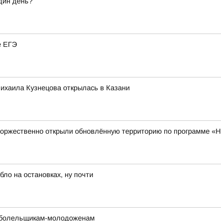
дин день?
е ЕГЭ
ихаила Кузнецова открылась в Казани
торжественно открыли обновлённую территорию по программе «
ло на остановках, ну почти
е болельщикам-молодоженам