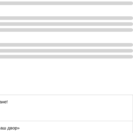
ане!
Наш двор»