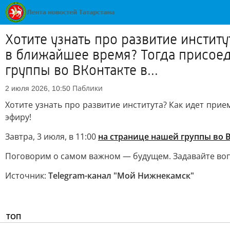
Хотите узнать про развитие инстит
в ближайшее время? Тогда присоеди
группы во ВКонтакте в...
Паблики
2 июля 2026, 10:50
Хотите узнать про развитие института? Как идет при
эфиру!
Завтра, 3 июля, в 11:00
на странице нашей группы во 
Поговорим о самом важном — будущем. Задавайте вопр
Источник:
Telegram-канал "Мой Нижнекамск"
ТОП