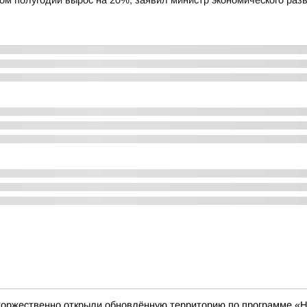
вом полугодии вырос на 20%, заявил министр экономического ра
торжественно открыли обновлённую территорию по программе «