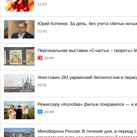
21:07
Юрий Котенок: За день, без учета сбитых ноч
21:01
Персональная выставка «Счастье – творить» М
20:54
Уничтожен 281 украинский беспилотник в перио
20:51
Режиссеру «Колобка» фильм понравился — и е
20:49
Минобороны России: В течение дня, в период 