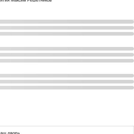
звития Максим Решетников
Наш двор»