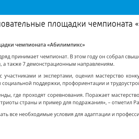
новательные площадки чемпионата 
щадки чемпионата «Абилимпикс»
яд принимает чемпионат. В этом году он собрал свыше 2
и, а также 7 демонстрационным направлениям.
 участниками и экспертами, оценил мастерство конку
м социальной поддержки, профориентации и трудоустро
нды, где проходят соревнования. Поражает мастерств
атриоты страны и пример для подражания», – отметил Ра
авать все необходимые условия для адаптации и професс