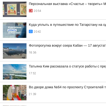
Персональная выставка «Счастье – творить» М
20:54
Куда уплыть в путешествие по Татарстану на о
20:42
Фотопрогулка вокруг озера Кабан — 17 августа!
18:36
Татьяна Ким рассказала о статусе работы с п
17:52
Во дворе дома №64 по проспекту Строителей 
21:39