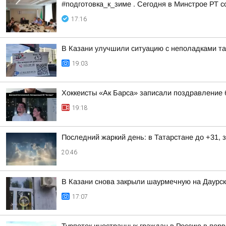
#подготовка_к_зиме . Сегодня в Минстрое РТ 
17:16
В Казани улучшили ситуацию с неполадками таб
19:03
Хоккеисты «Ак Барса» записали поздравлени
19:18
Последний жаркий день: в Татарстане до +31, 
20:46
В Казани снова закрыли шаурмечную на Даурс
17:07