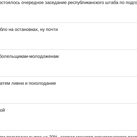
состоялось очередное заседание республиканского штаба по подг
ло на остановках, ну почти
е болельщикам-молодоженам
затем ливни и похолодание
кой