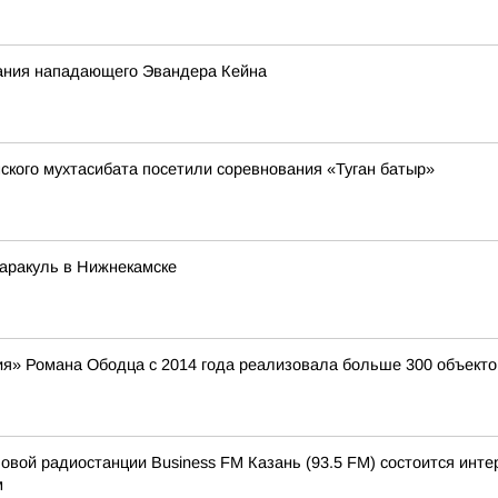
сания нападающего Эвандера Кейна
кого мухтасибата посетили соревнования «Туган батыр»
аракуль в Нижнекамске
я» Романа Ободца с 2014 года реализовала больше 300 объекто
деловой радиостанции Business FM Казань (93.5 FM) состоится и
м