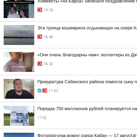
Хоккеисты «Ак Барса» записали поздравлени
19:18
Эта троица кошмарила отдыхающих на озере К
18:48
«Они очень благодарны нам»: волонтеры из Да
18:32
Прокуратура Сабинского района помогла сыну 
17:43
Порядка 750 миллионов рублей планируется н
17:52
Фотопрогулка вокруг озера Кабан — 17 августа!