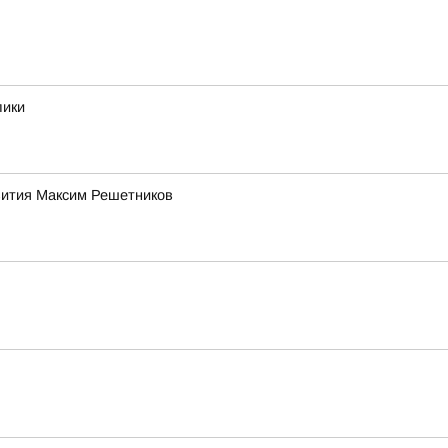
лики
звития Максим Решетников