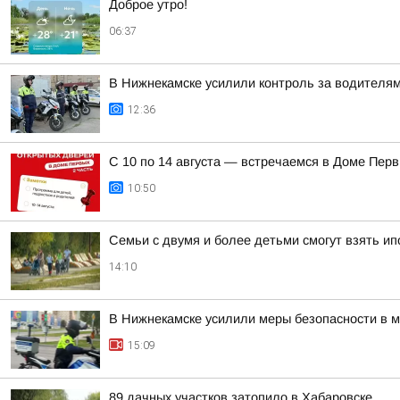
Доброе утро!
06:37
В Нижнекамске усилили контроль за водителя
12:36
С 10 по 14 августа — встречаемся в Доме Пер
10:50
Семьи с двумя и более детьми смогут взять ип
14:10
В Нижнекамске усилили меры безопасности в 
15:09
89 дачных участков затопило в Хабаровске