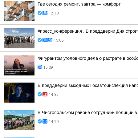
Где сегодня ремонт, завтра — комфорт
12:10
#пресс_конференция . В преддверии Дня стро
15:06
Фигурантом уголовного дела о растрате в осо
15:09
В преддверии выходных Госавтоинспекция нап
14:35
В Чистопольском районе сотрудники полиции в
14:10