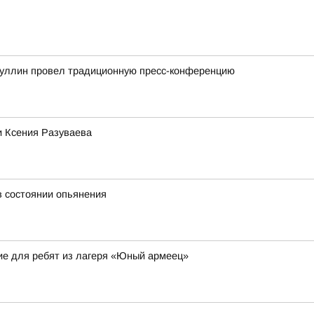
атуллин провел традиционную пресс-конференцию
и Ксения Разуваева
в состоянии опьянения
ие для ребят из лагеря «Юный армеец»