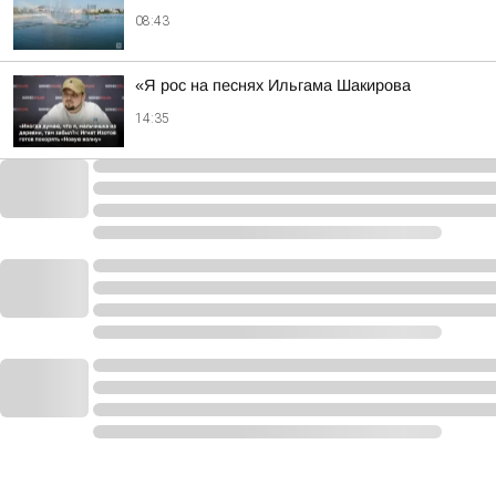
08:43
«Я рос на песнях Ильгама Шакирова
14:35