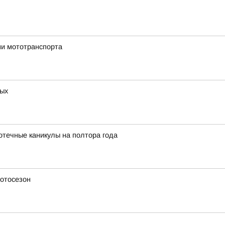
ми мототранспорта
вых
отечные каникулы на полтора года
мотосезон