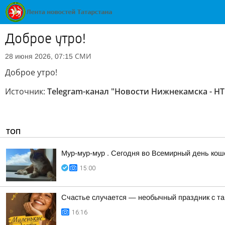
Доброе утро!
СМИ
28 июня 2026, 07:15
Доброе утро!
Источник:
Telegram-канал "Новости Нижнекамска - НТ
ТОП
Мур-мур-мур . Сегодня во Всемирный день кош
15:00
Счастье случается — необычный праздник с та
16:16