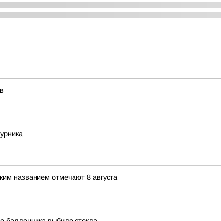
ов
турника
ким названием отмечают 8 августа
го баллончика выбило стекла