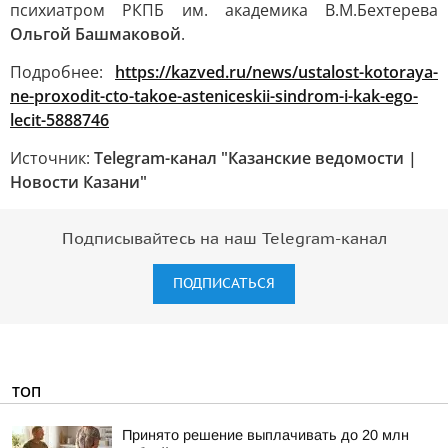
психиатром РКПБ им. академика В.М.Бехтерева
Ольгой Башмаковой
.
Подробнее:
https://kazved.ru/news/ustalost-kotoraya-
ne-proxodit-cto-takoe-asteniceskii-sindrom-i-kak-ego-
lecit-5888746
Источник:
Telegram-канал "Казанские ведомости |
Новости Казани"
Подписывайтесь на наш Telegram-канал
ПОДПИСАТЬСЯ
ТОП
Принято решение выплачивать до 20 млн