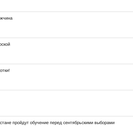
ужчина
рской
отки!
рстане пройдут обучение перед сентябрьскими выборами