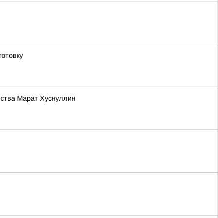
готовку
ьства Марат Хуснуллин