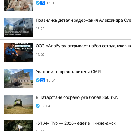
14:08
Появились детали задержания Александра Сл
15:29
ОЭЗ «Алабуга» открывает набор сотрудников н
13:07
Уважаемые представители СМИ!
15:34
В Татарстане собрано уже более 860 тыс
15:34
«УРАМ Тур — 2026» едет в Нижнекамск!