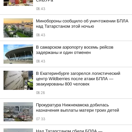
СИБУРа
08:43
Минобороны сообщило об уничтожении БПЛА
над Татарстаном этой ночью
08:43
В самарском аэропорту восемь рейсов
задержаны и один отменен
08:43
В Екатеринбурге загорелся логистический
центр Wildberries после атаки БПЛА —
эвакуированы 800 человек
08:28
Прокуратура Нижнекамска добилась
назначения выплаты матери троих детей
07:33
Над Татарстаном сбили БПЛА —