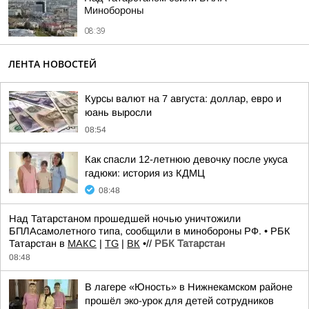
Минобороны
08:39
ЛЕНТА НОВОСТЕЙ
Курсы валют на 7 августа: доллар, евро и
юань выросли
08:54
Как спасли 12-летнюю девочку после укуса
гадюки: история из КДМЦ
08:48
Над Татарстаном прошедшей ночью уничтожили
БПЛАсамолетного типа, сообщили в минобороны РФ. • РБК
Татарстан в
MAКС
|
TG
|
ВК
•//
РБК Татарстан
08:48
В лагере «Юность» в Нижнекамском районе
прошёл эко-урок для детей сотрудников