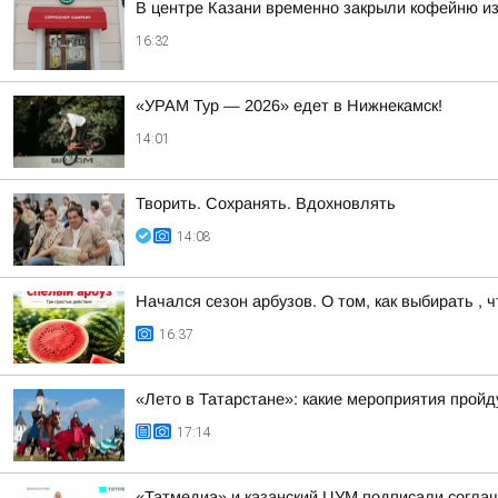
В центре Казани временно закрыли кофейню из
16:32
«УРАМ Тур — 2026» едет в Нижнекамск!
14:01
Творить. Сохранять. Вдохновлять
14:08
Начался сезон арбузов. О том, как выбирать ,
16:37
«Лето в Татарстане»: какие мероприятия пройду
17:14
«Татмедиа» и казанский ЦУМ подписали согла