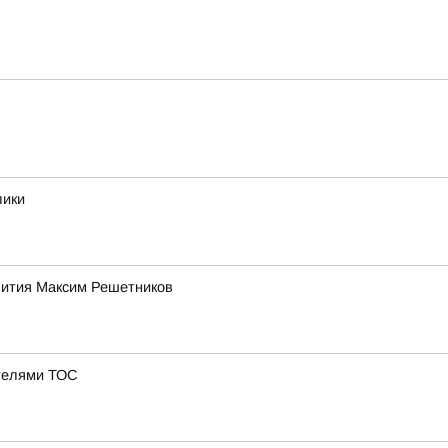
лики
звития Максим Решетников
ателями ТОС