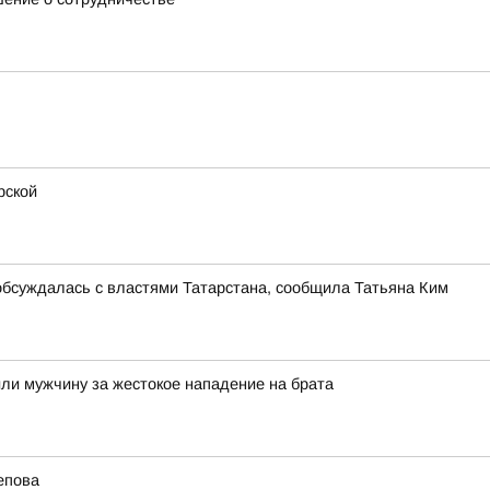
рской
обсуждалась с властями Татарстана, сообщила Татьяна Ким
дили мужчину за жестокое нападение на брата
епова