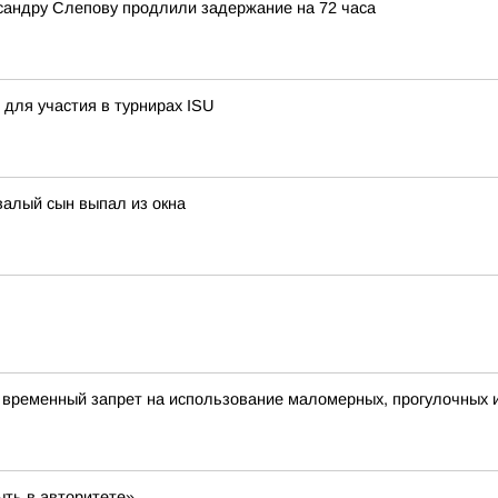
андру Слепову продлили задержание на 72 часа
для участия в турнирах ISU
валый сын выпал из окна
 временный запрет на использование маломерных, прогулочных 
ыть в авторитете»